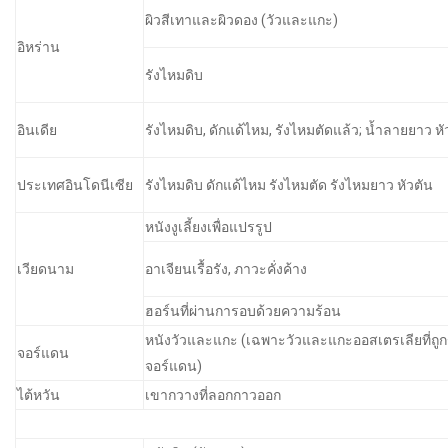
ผิวสีเทาและผิวดอง (วัวและแกะ)
อิหร่าน
รังไหมดิบ
อินเดีย
รังไหมดิบ, ดักแด้ไหม, รังไหมตัดแล้ว; น้ำลายยาว หั
ประเทศอินโดนีเซีย
รังไหมดิบ ดักแด้ไหม รังไหมตัด รังไหมยาว หัวตัน
หนังงูเลี้ยงเพื่อแปรรูป
เวียดนาม
อาเจียนเรื้อรัง, ภาวะคั่งค้าง
ฮอร์นที่ผ่านการอบด้วยความร้อน
หนังวัวและแกะ (เฉพาะวัวและแกะออสเตรเลียที่ถู
จอร์แดน
จอร์แดน)
ไต้หวัน
เขากวางที่ลอกกาวออก