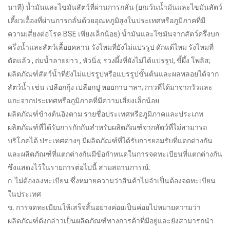
นาที) น้ำมันและไขมันสัตว์ที่ผ่านการกลั่น (ยกเว้นน้ำมันและไขมันสัตว์
เคี้ยวเอื้องที่ผ่านการกลั่นด้วยอุณหภูมิสูงในประเทศหรือภูมิภาคที่มี
ความเสี่ยงต่อโรค BSE เพียงเล็กน้อย) น้ำมันและไขมันจากสัตว์ครึ่งบก
ครึ่งน้ำและสัตว์เลื้อยคลาน รังไหมที่ยังไม่แปรรูป ดักแด้ไหม รังไหมที่
ตัดแล้ว , ถ่มน้ำลายยาว , หัวนิ่ง; รวงผึ้งที่ยังไม่ได้แปรรูป, ขี้ผึ้ง โพลิส;
ผลิตภัณฑ์สัตว์น้ำที่ยังไม่แปรรูปหรือแปรรูปขั้นต้นและผลพลอยได้จาก
สัตว์น้ำ เช่น เปลือกกุ้ง เปลือกปู หอยกาบ ฯลฯ; กาวที่ได้มาจากวัวและ
แกะจากประเทศหรือภูมิภาคที่มีความเสี่ยงเล็กน้อย
ผลิตภัณฑ์ข้างต้นอิงตาม รายชื่อประเทศหรือภูมิภาคและประเภท
ผลิตภัณฑ์ที่ได้รับการกักกันสำหรับผลิตภัณฑ์จากสัตว์ที่ไม่สามารถ
บริโภคได้ ประเทศต่างๆ มีผลิตภัณฑ์ที่ได้รับการยอมรับที่แตกต่างกัน
และผลิตภัณฑ์ที่แตกต่างกันมีข้อกำหนดในการจดทะเบียนที่แตกต่างกัน
ซึ่งแสดงไว้ในรายการต่อไปนี้ สามสถานการณ์:
ก. ไม่ต้องลงทะเบียน ซึ่งหมายความว่าสินค้าไม่จำเป็นต้องจดทะเบียน
ในประเทศ
ข. การจดทะเบียนให้เสร็จสิ้นอย่างค่อยเป็นค่อยไปหมายความว่า
ผลิตภัณฑ์ดังกล่าวเป็นผลิตภัณฑ์ทางการค้าที่มีอยู่และยังสามารถนำ