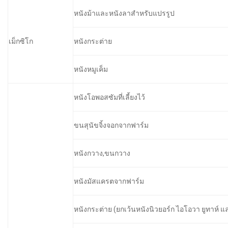
หนังม้าและหนังลาสำหรับแปรรูป
เม็กซิโก
หนังกระต่าย
หนังหมูเค็ม
หนังโอพอสซัมที่เลี้ยงไว้
ขนสุนัขจิ้งจอกจากฟาร์ม
หนังกวาง,ขนกวาง
หนังมัสแครตจากฟาร์ม
หนังกระต่าย (ยกเว้นหนังนิวยอร์ก ไอโอวา ยูทาห์ แ