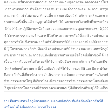
และหนังเปรี้ยวตามรายการ จนกว่าสำนักงานศุลกากรจะออกตัวอย่างใบรับร
2.สำหรับผลิตภัณฑ์ที่ต้องมีการลงทะเบียนองค์กรการผลิตและการแปรรูปในต
สามารถนำเข้าได้ตามปกติก่อนที่การจดทะเบียนวิสาหกิจการผลิตและการ
ประเทศเสร็จสิ้นแล้ว อนุญาตให้นำเข้าได้เฉพาะจากวิสาหกิจที่จดทะเบียน
3.①-④ต้องปฏิบัติตามหนังสือตรวจสอบและควบคุมคุณภาพแห่งชาติ[200
4.⑤การแปรรูปความร้อนควรมีใบรับรองสุขภาพสัตว์ที่ออกโดยหน่วยงาน
ศุลกากรทั่วไป ซึ่งรับรองว่าสินค้าได้รับการ80°, เวลาอย่างน้อย30เวล
5.⑥ใบรับรองการกักกันที่ออกโดยหน่วยงานที่มีอำนาจของประเทศหรือภูมิภ
กระบวนการซักและการอบแห้งที่สามารถทำลายเชื้อโรคที่เกี่ยวข้องได้ 
เปื้อน ฯลฯ ตัวอย่างใบรับรองที่ได้รับการยืนยันจากกรมกิจการสัตว์และพื
6.ผลิตภัณฑ์ในรายการนี้เป็นผลิตภัณฑ์ที่ได้รับการอนุมัติ และมีการป
ถึงการกักกันที่เกี่ยวข้อง การดำเนินการประเมินและการลงทะเบียนวิ
ห้ามการระบาดใดๆ ที่เกี่ยวข้อง เนื้อหาของการห้ามการระบาดนั้นจะมีผล
7.สุนัขจิ้งจอกในตารางนี้จำกัดเฉพาะสายพันธุ์ที่เกี่ยวข้องที่ระบุไว้ในแ
รายชื่อประเทศหรือภูมิภาคและประเภทผลิตภัณฑ์ผลิตภัณฑ์จากสัตว์ที่
บริโภคไม่ได้ที่ถูกกักกัน (ดาวน์โหลด)