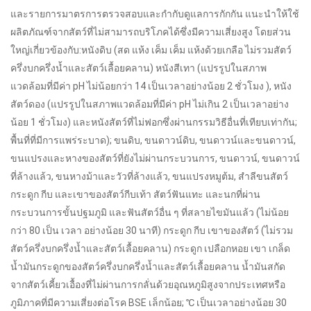
และรายการมาตรการตรวจสอบและกำกับดูแลการกักกัน แนะนำให้ใช้
ผลิตภัณฑ์จากสัตว์ที่ไม่สามารถบริโภคได้ซึ่งมีความเสี่ยงสูง โดยส่วน
ใหญ่เกี่ยวข้องกับ:หนังดิบ (สด แห้ง เค็ม เค็ม แห้งด้วยเกลือ ไม่รวมสัตว์
ครึ่งบกครึ่งน้ำและสัตว์เลื้อยคลาน) หนังสีเทา (แปรรูปในสภาพ
แวดล้อมที่มีค่า pH ไม่น้อยกว่า 14 เป็นเวลาอย่างน้อย 2 ชั่วโมง ), หนัง
สัตว์ดอง (แปรรูปในสภาพแวดล้อมที่มีค่า pH ไม่เกิน 2 เป็นเวลาอย่าง
น้อย 1 ชั่วโมง) และหนังสัตว์ที่ไม่ฟอกซึ่งผ่านกรรมวิธีอื่นที่เทียบเท่ากัน;
พื้นที่ที่มีการแพร่ระบาด); ขนดิบ, ขนดาวน์ดิบ, ขนดาวน์และขนดาวน์,
ขนแปรงและหางของสัตว์ที่ยังไม่ผ่านกระบวนการ, ขนดาวน์, ขนดาวน์
ที่ล้างแล้ว, ขนหางม้าและวัวที่ล้างแล้ว, ขนแปรงหมูต้ม, สำลีขนสัตว์
กระดูก กีบ และเขาของสัตว์กีบเท้า สัตว์ฟันแทะ และนกที่ผ่าน
กระบวนการขั้นปฐมภูมิ และฟันสัตว์อื่น ๆ ที่สลายไขมันแล้ว (ไม่น้อย
กว่า 80 เป็น เวลา อย่างน้อย 30 นาที) กระดูก กีบ เขาของสัตว์ (ไม่รวม
สัตว์ครึ่งบกครึ่งน้ำและสัตว์เลื้อยคลาน) กระดูก เปลือกหอย เขา เกล็ด
น้ำมันกระดูกของสัตว์ครึ่งบกครึ่งน้ำและสัตว์เลื้อยคลาน น้ำมันสกัด
จากสัตว์เคี้ยวเอื้องที่ไม่ผ่านการกลั่นด้วยอุณหภูมิสูงจากประเทศหรือ
ภูมิภาคที่มีความเสี่ยงต่อโรค BSE เล็กน้อย; ℃ เป็นเวลาอย่างน้อย 30