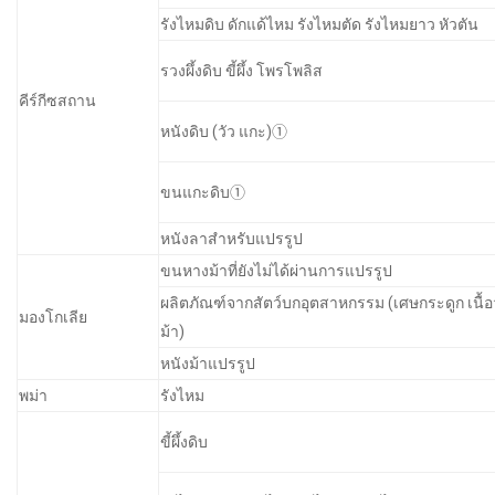
รังไหมดิบ ดักแด้ไหม รังไหมตัด รังไหมยาว หัวตัน
รวงผึ้งดิบ ขี้ผึ้ง โพรโพลิส
คีร์กีซสถาน
หนังดิบ (วัว แกะ)①
ขนแกะดิบ①
หนังลาสำหรับแปรรูป
ขนหางม้าที่ยังไม่ได้ผ่านการแปรรูป
ผลิตภัณฑ์จากสัตว์บกอุตสาหกรรม (เศษกระดูก เนื้
มองโกเลีย
ม้า)
หนังม้าแปรรูป
พม่า
รังไหม
ขี้ผึ้งดิบ