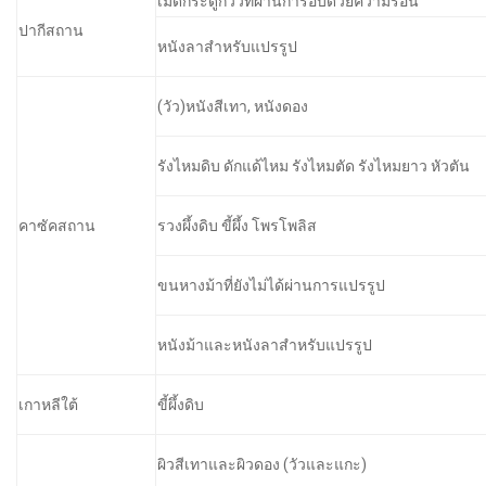
เม็ดกระดูกวัวที่ผ่านการอบด้วยความร้อน
ปากีสถาน
หนังลาสำหรับแปรรูป
(วัว)หนังสีเทา, หนังดอง
รังไหมดิบ ดักแด้ไหม รังไหมตัด รังไหมยาว หัวตัน
คาซัคสถาน
รวงผึ้งดิบ ขี้ผึ้ง โพรโพลิส
ขนหางม้าที่ยังไม่ได้ผ่านการแปรรูป
หนังม้าและหนังลาสำหรับแปรรูป
เกาหลีใต้
ขี้ผึ้งดิบ
ผิวสีเทาและผิวดอง (วัวและแกะ)