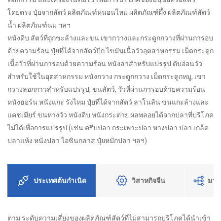
โดยตรง ปุ๋ยจากสัตว์ ผลิตภัณฑ์หนอนไหม ผลิตภัณฑ์ผึ้ง ผลิตภัณฑ์สัตว์
น้ำ ผลิตภัณฑ์นม ฯลฯ
หนังดิบ สัตว์ที่ถูกชะล้างและขน เขากวางและกระดูกกวางที่ผ่านการอบ
ด้วยความร้อน ปุ๋ยที่ได้จากสัตว์ปีก ไขมันเนื้อวัวอุตสาหกรรม เม็ดกระดูก
เนื้อวัวที่ผ่านการอบด้วยความร้อน หนังลาสำหรับแปรรูป ตับอ่อนวัว
สำหรับใช้ในอุตสาหกรรม หนังกวาง กระดูกกวาง เม็ดกระดูกหมู, เขา
กวางลอกกาวสำหรับแปรรูป, ขนสัตว์, วัวที่ผ่านการอบด้วยความร้อน
หนังฮอร์น หนังแกะ รังไหม ปุ๋ยที่ได้จากสัตว์ ลาโนลิน ขนแกะล้างและ
แคชเมียร์ ขนหางวัว หนังดิบ หนังกระต่าย ผลพลอยได้จากปลาที่บริโภค
ไม่ได้เพื่อการแปรรูป (เช่น ครีบปลา กระเพาะปลา หางปลา ปลา เกล็ด
ปลาแห้ง หนังปลา ไอซินกลาส ปุ๋ยหมักปลา ฯลฯ)
ประเทศต้นกําเนิด
วิสาหกิจจีน
มาต
ตาม ระดับความเสี่ยงของผลิตภัณฑ์สัตว์ที่ไม่สามารถบริโภคได้นำเข้า