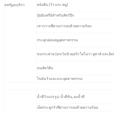
หนังดิบ (วัว แกะ หมู)
สหรัฐอเมริกา
ปุ๋ยอินทรีย์สำหรับสัตว์ปีก
เขากวางที่ผ่านการอบด้วยความร้อน
กระดูกอ่อนหมูอุตสาหกรรม
ขนกระต่าย (ยกเว้นนิวยอร์ก ไอโอวา ยูทาห์ และอิลล
ขนสัตว์ดิบ
ไขมันวัวและแกะอุตสาหกรรม
น้ำดีวัวแปรรูป, น้ำดีข้น, ผงน้ำดี
เม็ดกระดูกวัวที่ผ่านการอบด้วยความร้อน