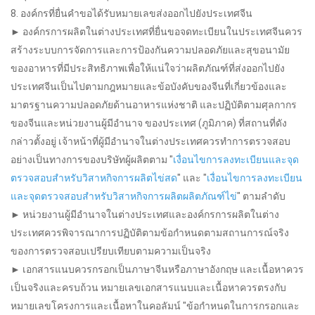
8. องค์กรที่ยื่นคำขอได้รับหมายเลขส่งออกไปยังประเทศจีน
► องค์กรการผลิตในต่างประเทศที่ยื่นขอจดทะเบียนในประเทศจีนควร
สร้างระบบการจัดการและการป้องกันความปลอดภัยและสุขอนามัย
ของอาหารที่มีประสิทธิภาพเพื่อให้แน่ใจว่าผลิตภัณฑ์ที่ส่งออกไปยัง
ประเทศจีนเป็นไปตามกฎหมายและข้อบังคับของจีนที่เกี่ยวข้องและ
มาตรฐานความปลอดภัยด้านอาหารแห่งชาติ และปฏิบัติตามศุลกากร
ของจีนและหน่วยงานผู้มีอำนาจ ของประเทศ (ภูมิภาค) ที่สถานที่ดัง
กล่าวตั้งอยู่ เจ้าหน้าที่ผู้มีอำนาจในต่างประเทศควรทำการตรวจสอบ
อย่างเป็นทางการของบริษัทผู้ผลิตตาม "
เงื่อนไขการลงทะเบียนและจุด
ตรวจสอบสำหรับวิสาหกิจการผลิตไข่สด
" และ "
เงื่อนไขการลงทะเบียน
และจุดตรวจสอบสำหรับวิสาหกิจการผลิตผลิตภัณฑ์ไข่
" ตามลำดับ
► หน่วยงานผู้มีอำนาจในต่างประเทศและองค์กรการผลิตในต่าง
ประเทศควรพิจารณาการปฏิบัติตามข้อกำหนดตามสถานการณ์จริง
ของการตรวจสอบเปรียบเทียบตามความเป็นจริง
► เอกสารแนบควรกรอกเป็นภาษาจีนหรือภาษาอังกฤษ และเนื้อหาควร
เป็นจริงและครบถ้วน หมายเลขเอกสารแนบและเนื้อหาควรตรงกับ
หมายเลขโครงการและเนื้อหาในคอลัมน์ "ข้อกำหนดในการกรอกและ