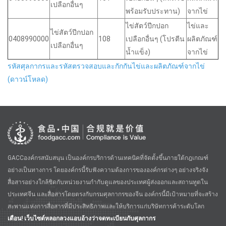
เปลือกอื่นๆ
พร้อมรับประทาน)
จากไข่
ไข่สัตว์ปีกปอก
ไข่และ
ไข่สัตว์ปีกปอก
0408990000
108
เปลือกอื่นๆ (โปรตีน
ผลิตภัณฑ์
เปลือกอื่นๆ
น้ำแข็ง)
จากไข่
รหัสศุลกากรและรหัสตรวจสอบและกักกันไข่และผลิตภัณฑ์จากไข่
(ดาวน์โหลด)
GACCองค์กรสนับสนุน เป็นองค์กรบริการด้านเทคนิคที่จัดตั้งขึ้นภายใต้กฎเกณฑ์
อย่างเป็นทางการ โดยองค์กรนี้รับฟังความต้องการขององค์กรต่างๆ อย่างจริงจัง
สื่อสารอย่างใกล้ชิดกับหน่วยงานกำกับดูแลของประเทศผู้ส่งออกและสถานทูตใน
ประเทศจีน และสื่อสารโดยตรงกับกรมศุลกากรของจีน องค์กรนี้มีเป้าหมายที่จะสร้าง
สะพานแห่งการสื่อสารที่มีประสิทธิภาพและให้บริการแก่บริษัทการค้าระดับโลก
เตือน! เว็บไซต์หลอกลวงแอบอ้างว่าจดทะเบียนกับศุลกากร