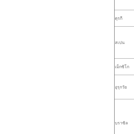
ตุรกี
สเปน
เม็กซิโก
อุรุกวัย
บราซิล