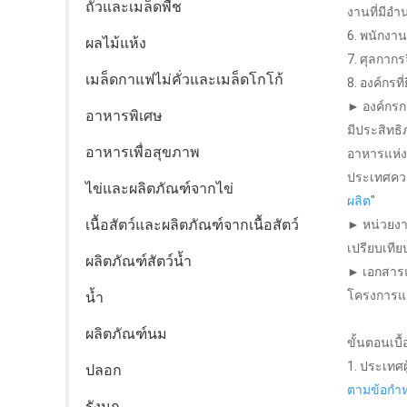
ถั่วและเมล็ดพืช
งานที่มีอ
6. พนักงาน
ผลไม้แห้ง
7. ศุลกากรจ
เมล็ดกาแฟไม่คั่วและเมล็ดโกโก้
8. องค์กรท
► องค์กรก
อาหารพิเศษ
มีประสิทธ
อาหารเพื่อสุขภาพ
อาหารแห่งช
ประเทศคว
ไข่และผลิตภัณฑ์จากไข่
ผลิต
"
เนื้อสัตว์และผลิตภัณฑ์จากเนื้อสัตว์
► หน่วยง
เปรียบเที
ผลิตภัณฑ์สัตว์น้ำ
► เอกสาร
โครงการแล
น้ำ
ผลิตภัณฑ์นม
ขั้นตอนเบื้
1. ประเทศ
ปลอก
ตามข้อกำห
รังนก