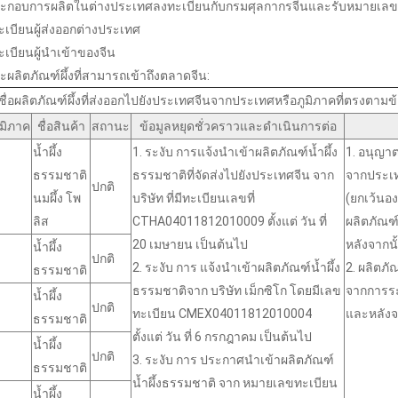
ระกอบการผลิตในต่างประเทศลงทะเบียนกับกรมศุลกากรจีนและรับหมายเลข
เบียนผู้ส่งออกต่างประเทศ
เบียนผู้นำเข้าของจีน
ลิตภัณฑ์ผึ้งที่สามารถเข้าถึงตลาดจีน:
ชื่อผลิตภัณฑ์ผึ้งที่ส่งออกไปยังประเทศจีนจากประเทศหรือภูมิภาคที่ตรงต
มิภาค
ชื่อสินค้า
สถานะ
ข้อมูลหยุดชั่วคราวและดำเนินการต่อ
น้ำผึ้ง
1. ระงับ การแจ้งนำเข้าผลิตภัณฑ์น้ำผึ้ง
1. อนุญาต
ธรรมชาติ
ธรรมชาติที่จัดส่งไปยังประเทศจีน จาก
จากประเ
ปกติ
นมผึ้ง โพ
บริษัท ที่มีทะเบียนเลขที่
(ยกเว้นอง
ลิส
CTHA04011812010009 ตั้งแต่ วัน ที่
ผลิตภัณฑ์
20 เมษายน เป็นต้นไป
หลังจากนั
น้ำผึ้ง
ปกติ
2. ระงับ การ แจ้งนำเข้าผลิตภัณฑ์น้ำผึ้ง
2. ผลิตภั
ธรรมชาติ
ธรรมชาติจาก บริษัท เม็กซิโก โดยมีเลข
จากการระง
น้ำผึ้ง
ปกติ
ทะเบียน CMEX04011812010004
และหลังจ
ธรรมชาติ
ตั้งแต่ วัน ที่ 6 กรกฎาคม เป็นต้นไป
น้ำผึ้ง
ปกติ
3. ระงับ การ ประกาศนำเข้าผลิตภัณฑ์
ธรรมชาติ
น้ำผึ้งธรรมชาติ จาก หมายเลขทะเบียน
น้ำผึ้ง