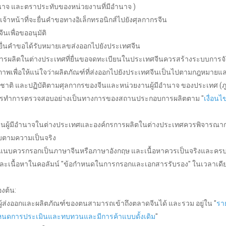
ำนาจ และตราประทับของหน่วยงานที่มีอำนาจ )
เจ้าหน้าที่จะยื่นคำขอทางอิเล็กทรอนิกส์ไปยังศุลกากรจีน
ีนเพื่อขออนุมัติ
ี่ยื่นคำขอได้รับหมายเลขส่งออกไปยังประเทศจีน
ารผลิตในต่างประเทศที่ยื่นขอจดทะเบียนในประเทศจีนควรสร้างระบบการ
ิภาพเพื่อให้แน่ใจว่าผลิตภัณฑ์ที่ส่งออกไปยังประเทศจีนเป็นไปตามกฎหมายแ
าติ และปฏิบัติตามศุลกากรของจีนและหน่วยงานผู้มีอำนาจ ของประเทศ (ภูมิภาค) 
รทำการตรวจสอบอย่างเป็นทางการของสถานประกอบการผลิตตาม "
เงื่อ
านผู้มีอำนาจในต่างประเทศและองค์กรการผลิตในต่างประเทศควรพิจารณ
ยบตามความเป็นจริง
แนบควรกรอกเป็นภาษาจีนหรือภาษาอังกฤษ และเนื้อหาควรเป็นจริงและค
ะเนื้อหาในคอลัมน์ "ข้อกำหนดในการกรอกและเอกสารรับรอง" ในเวลาเดีย
องต้น:
ผู้ส่งออกและผลิตภัณฑ์ของตนสามารถเข้าถึงตลาดจีนได้ และรวม อยู่ใน "
รา
นดการประเมินและทบทวนและมีการค้าแบบดั้งเดิม
"