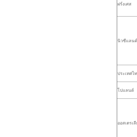
ฝรั่งเศส
นิวซีแลนด
ประเทศไท
โปแลนด์
ออสเตรเลี