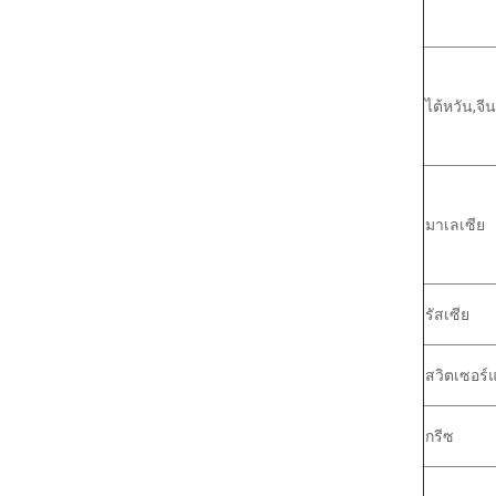
ไต้หวัน,จีน
มาเลเซีย
รัสเซีย
สวิตเซอร์
กรีซ