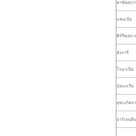
คาซัคสถา
แซมเบีย
คีร์กีซสถา
ฮังการี
โรมาเนีย
บัลแกเรีย
อุซเบกิสถ
อาร์เจนติ