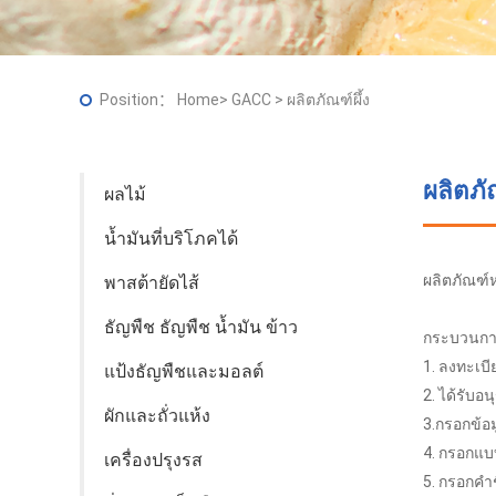
Position：
Home
>
GACC
>
ผลิตภัณฑ์ผึ้ง
ผลิตภัณ
ผลไม้
น้ำมันที่บริโภคได้
ผลิตภัณฑ์หล
พาสต้ายัดไส้
ธัญพืช ธัญพืช น้ำมัน ข้าว
กระบวนกา
1. ลงทะเบี
แป้งธัญพืชและมอลต์
2. ได้รับ
ผักและถั่วแห้ง
3.กรอกข้อม
4. กรอกแ
เครื่องปรุงรส
5. กรอกคำ