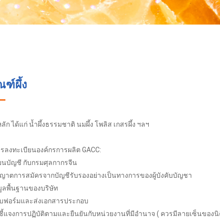
ฑ์ผึ้ง
ัก ได้แก่ น้ำผึ้งธรรมชาติ นมผึ้ง โพลิส เกสรผึ้ง ฯลฯ
รลงทะเบียนองค์กรการผลิต GACC:
ยนบัญชี กับกรมศุลกากรจีน
อนุญาตการสมัครจากบัญชีรับรองอย่างเป็นทางการของผู้บังคับบัญชา
ูลพื้นฐานของบริษัท
บบฟอร์มและส่งเอกสารประกอบ
ชี้แจงการปฏิบัติตามและยืนยันกับหน่วยงานที่มีอำนาจ ( ควรมีลายเซ็นขอ