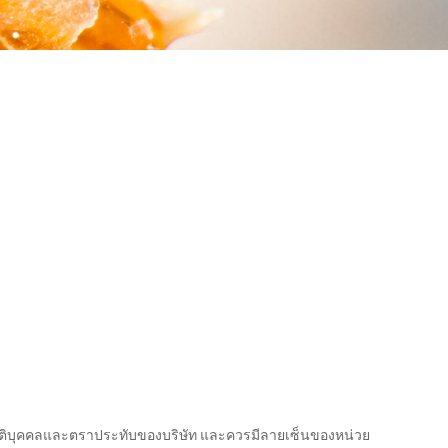
งนิติบุคคลและตราประทับของบริษัท และควรมีลายเซ็นของหน่วย