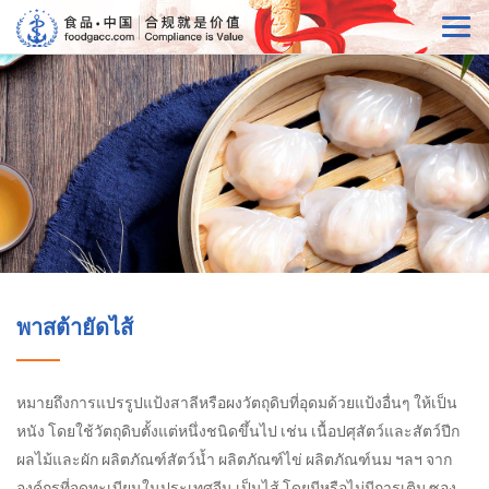
พาสต้ายัดไส้
หมายถึงการแปรรูปแป้งสาลีหรือผงวัตถุดิบที่อุดมด้วยแป้งอื่นๆ ให้เป็น
หนัง โดยใช้วัตถุดิบตั้งแต่หนึ่งชนิดขึ้นไป เช่น เนื้อปศุสัตว์และสัตว์ปีก
ผลไม้และผัก ผลิตภัณฑ์สัตว์น้ำ ผลิตภัณฑ์ไข่ ผลิตภัณฑ์นม ฯลฯ จาก
องค์กรที่จดทะเบียนในประเทศจีน เป็นไส้ โดยมีหรือไม่มีการเติม ซอง